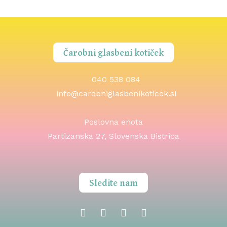
Čarobni glasbeni kotiček
040 538 084
info@carobniglasbenikoticek.si
Poslovna enota
Partizanska 27, Slovenska Bistrica
Sledite nam