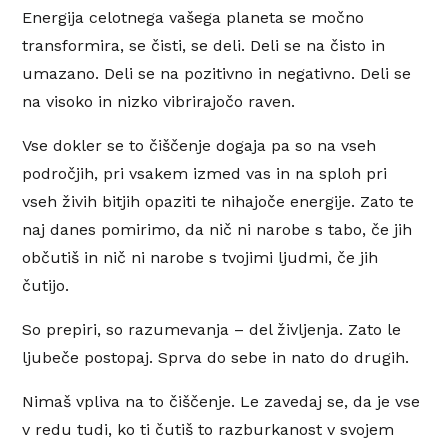
Energija celotnega vašega planeta se močno
transformira, se čisti, se deli. Deli se na čisto in
umazano. Deli se na pozitivno in negativno. Deli se
na visoko in nizko vibrirajočo raven.
Vse dokler se to čiščenje dogaja pa so na vseh
področjih, pri vsakem izmed vas in na sploh pri
vseh živih bitjih opaziti te nihajoče energije. Zato te
naj danes pomirimo, da nič ni narobe s tabo, če jih
občutiš in nič ni narobe s tvojimi ljudmi, če jih
čutijo.
So prepiri, so razumevanja – del življenja. Zato le
ljubeče postopaj. Sprva do sebe in nato do drugih.
Nimaš vpliva na to čiščenje. Le zavedaj se, da je vse
v redu tudi, ko ti čutiš to razburkanost v svojem