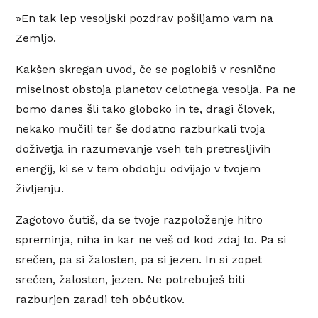
»En tak lep vesoljski pozdrav pošiljamo vam na
Zemljo.
Kakšen skregan uvod, če se poglobiš v resnično
miselnost obstoja planetov celotnega vesolja. Pa ne
bomo danes šli tako globoko in te, dragi človek,
nekako mučili ter še dodatno razburkali tvoja
doživetja in razumevanje vseh teh pretresljivih
energij, ki se v tem obdobju odvijajo v tvojem
življenju.
Zagotovo čutiš, da se tvoje razpoloženje hitro
spreminja, niha in kar ne veš od kod zdaj to. Pa si
srečen, pa si žalosten, pa si jezen. In si zopet
srečen, žalosten, jezen. Ne potrebuješ biti
razburjen zaradi teh občutkov.