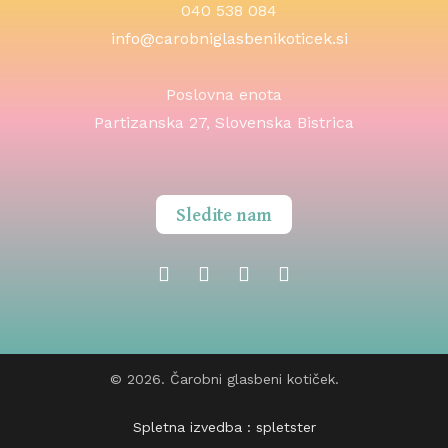
040 538 084
info@carobniglasbenikoticek.si
Poslovna enota
Partizanska 27, Slovenska Bistrica
Sledite nam
© 2026. Čarobni glasbeni kotiček.
Spletna izvedba : spletster