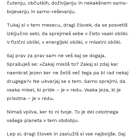
čutenju, občutkih, doživljanju in nekakšnem samo-
bojevanju in samo-reševanju.
Tukaj si v tem mesecu, dragi človek, da se posvetiš
izključno sebi, da sprejmeš sebe v čisto vsaki obliki.
V fizični obliki, v energijski obliki, v miselni obliki.
Saj prav za prav sam ne veš kaj se dogaja.
Sprašuješ se: »Zakaj misliš to? Zakaj si zdaj kar
naenkrat jezen ker ne želiš več tega pa bi rad nekaj
drugega?« Ne ukvarjaj se s tem. Samo sprejmi, da
vsaka misel, ki pride – je v redu. Vsaka jeza, ki je
prisotna – je v redu.
Nimaš vpliva, ker to ni tvoje. To je del celotnega
vašega planeta v tem obdobju.
Lep si, dragi človek in zaslužiš si vse najboljše. Daj